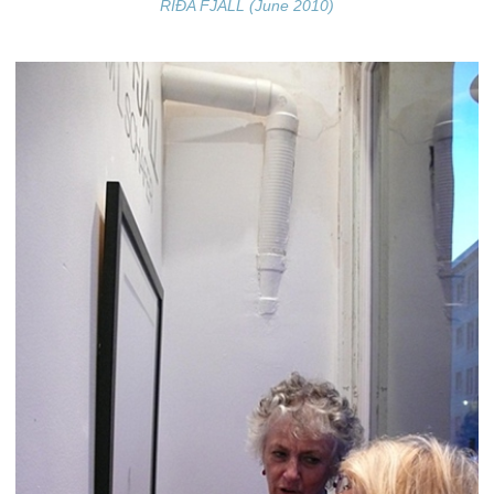
RÍÐA FJALL (June 2010)