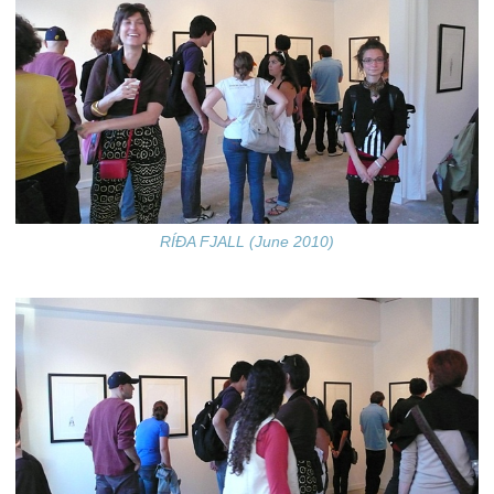
RÍÐA FJALL (June 2010)